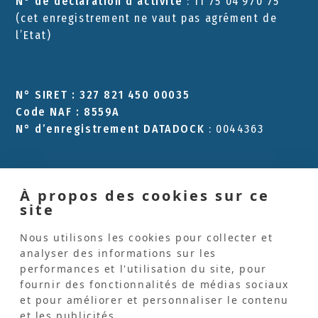
N° de déclaration d'activité
: 11 75 04 970 75
(cet enregistrement ne vaut pas agrément de
l’Etat)
N° SIRET : 327 821 450 00035
Code NAF : 8559A
N° d’enregistrement DATADOCK
: 0044363
À propos des cookies sur ce
Les Pinceaux
site
L'Atelier Les Pinceaux
Nous utilisons les cookies pour collecter et
Formation qualifiante
analyser des informations sur les
performances et l'utilisation du site, pour
Espace animateurs d'atelier d'expression
fournir des fonctionnalités de médias sociaux
et pour améliorer et personnaliser le contenu
Espace art-thérapeutes
et les publicités.