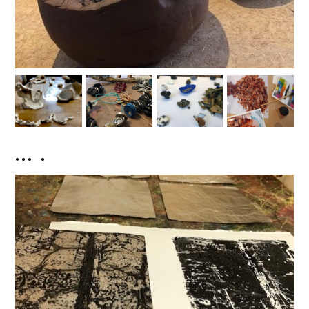
... .