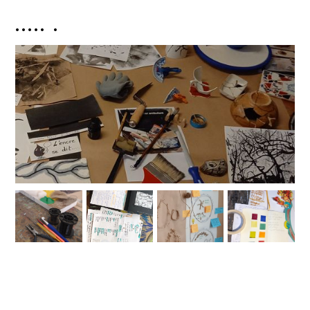
..... .