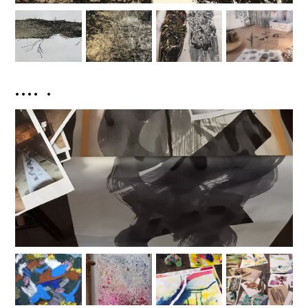
.... .