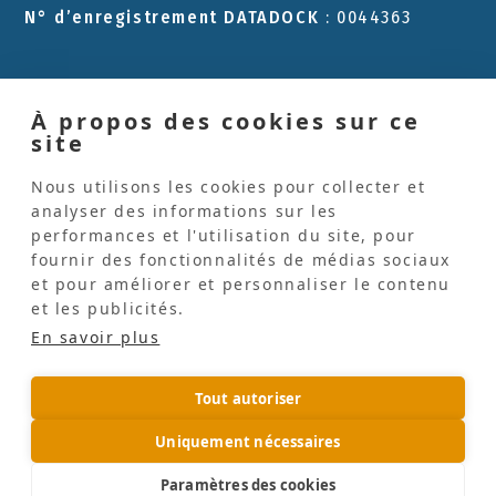
N° d’enregistrement DATADOCK
: 0044363
À propos des cookies sur ce
Les Pinceaux
site
L'Atelier Les Pinceaux
Nous utilisons les cookies pour collecter et
Formation qualifiante
analyser des informations sur les
performances et l'utilisation du site, pour
Espace animateurs d'atelier d'expression
fournir des fonctionnalités de médias sociaux
et pour améliorer et personnaliser le contenu
Espace art-thérapeutes
et les publicités.
Blog
En savoir plus
Recherches
Tout autoriser
Uniquement nécessaires
Paramètres des cookies