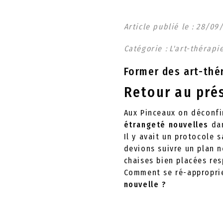
Article publié le :
28
/
09
Catégorie :
L'art-thérapi
Former des art-thé
Retour au prés
Aux Pinceaux on déconfi
étrangeté nouvelles
dan
Il y avait un protocole s
devions suivre un plan n
chaises bien placées re
Comment se ré-approprie
nouvelle ?