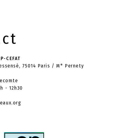
act
PP-CEFAT
ressensé, 75014 Paris / M° Pernety
 Lecomte
0h - 12h30
eaux.org