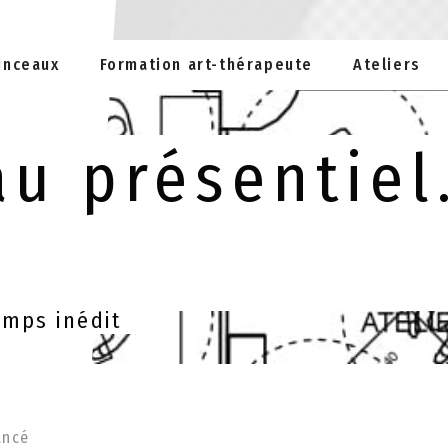
inceaux
Formation art-thérapeute
Ateliers
u présentiel.
emps inédit
ancé