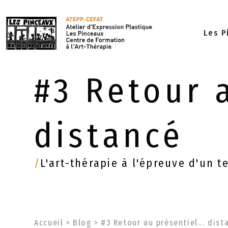
Les P
#3 Retour a
distancé
/
L'art-thérapie à l'épreuve d'un t
Accueil
>
Blog
>
#3 Retour au présentiel... dist