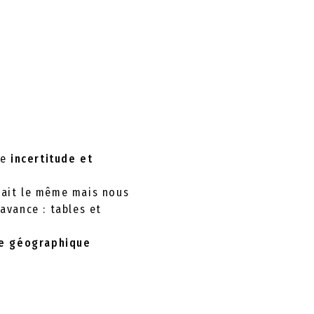
ne
incertitude et
 était le même mais nous
’avance : tables et
te géographique