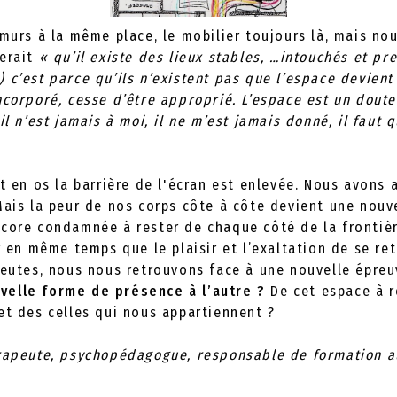
 murs à la même place, le mobilier toujours là, mais no
merait
« qu’il existe des lieux stables, …intouchés et pr
 c’est parce qu’ils n’existent pas que l’espace devient
ncorporé, cesse d’être approprié. L’espace est un doute 
il n’est jamais à moi, il ne m’est jamais donné, il faut q
et en os la barrière de l'écran est enlevée. Nous avons 
Mais la peur de nos corps côte à côte devient une nouve
ncore condamnée à rester de chaque côté de la frontiè
ir en même temps que le plaisir et l’exaltation de se ret
peutes, nous nous retrouvons face à une nouvelle épreu
velle forme de présence à l’autre ?
De cet espace à r
et des celles qui nous appartiennent ?
érapeute, psychopédagogue, responsable de formation a