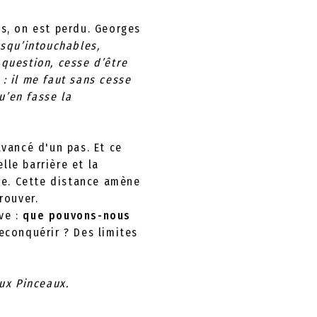
us, on est perdu. Georges
esqu’intouchables,
 question, cesse d’être
: il me faut sans cesse
u’en fasse la
avancé d'un pas. Et ce
lle barrière et la
re. Cette distance amène
rouver.
ve :
que pouvons-nous
econquérir ? Des limites
ux Pinceaux.