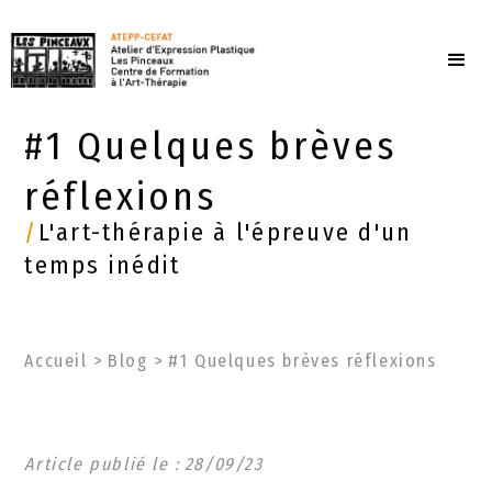
#1 Quelques brèves
réflexions
/
L'art-thérapie à l'épreuve d'un
temps inédit
Accueil
>
Blog
>
#1 Quelques brèves réflexions
Article publié le :
28
/
09
/
23