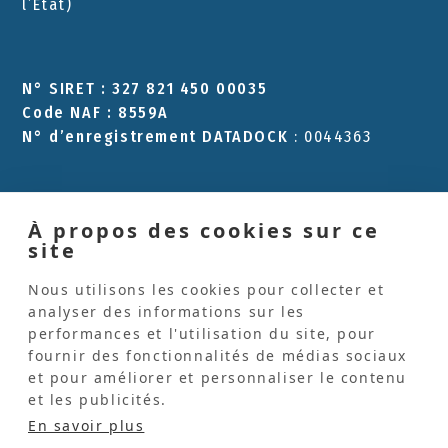
l’Etat)
N° SIRET : 327 821 450 00035
Code NAF : 8559A
N° d’enregistrement DATADOCK
: 0044363
À propos des cookies sur ce
Les Pinceaux
site
L'Atelier Les Pinceaux
Nous utilisons les cookies pour collecter et
Formation qualifiante
analyser des informations sur les
performances et l'utilisation du site, pour
Espace animateurs d'atelier d'expression
fournir des fonctionnalités de médias sociaux
et pour améliorer et personnaliser le contenu
Espace art-thérapeutes
et les publicités.
Blog
En savoir plus
Recherches