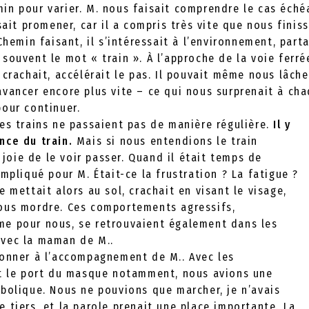
n pour varier. M. nous faisait comprendre le cas échéa
sait promener, car il a compris très vite que nous finis
 Chemin faisant, il s’intéressait à l’environnement, par
souvent le mot « train ». À l’approche de la voie ferrée
 crachait, accélérait le pas. Il pouvait même nous lâcher
vancer encore plus vite – ce qui nous surprenait à cha
pour continuer.
es trains ne passaient pas de manière régulière.
Il y
nce du train.
Mais si nous entendions le train
e joie de le voir passer. Quand il était temps de
ompliqué pour M. Était-ce la frustration ? La fatigue ?
e mettait alors au sol, crachait en visant le visage,
ous mordre. Ces comportements agressifs,
e pour nous, se retrouvaient également dans les
avec la maman de M..
donner à l’accompagnement de M.. Avec les
et le port du masque notamment, nous avions une
bolique. Nous ne pouvions que marcher, je n’avais
 tiers, et la parole prenait une place importante. La