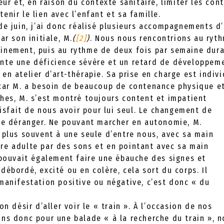
eur et, en raison du contexte sanitaire, limiter les cont
enir le lien avec l’enfant et sa famille.
de juin, j’ai donc réalisé plusieurs accompagnements d
ar son initiale, M.
(
[2]
)
. Nous nous rencontrions au ryth
inement, puis au rythme de deux fois par semaine dura
nte une déficience sévère et un retard de développem
en atelier d’art-thérapie. Sa prise en charge est indivi
 car M. a besoin de beaucoup de contenance physique e
hes, M. s’est montré toujours content et impatient
atisfait de nous avoir pour lui seul. Le changement de
 le déranger. Ne pouvant marcher en autonomie, M.
 plus souvent à une seule d’entre nous, avec sa main
autre adulte par des sons et en pointant avec sa main
 pouvait également faire une ébauche des signes et
débordé, excité ou en colère, cela sort du corps. Il
manifestation positive ou négative, c’est donc « du
on désir d’aller voir le « train ». À l’occasion de nos
ns donc pour une balade « à la recherche du train », n