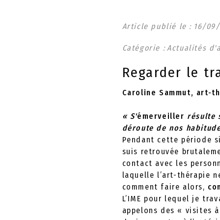
Article publié le :
16
/
09
/
Catégorie :
Actualités d'
Regarder le tr
Caroline Sammut, art-t
« S'
émerveiller
résulte 
déroute de nos habitude
Pendant cette période si
suis retrouvée brutale
contact avec les person
laquelle l’art-thérapie 
comment faire alors,
co
L’IME pour lequel je tr
appelons des « visites à