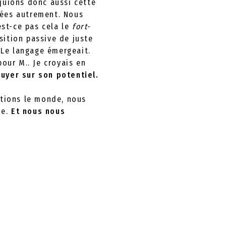
quions donc aussi cette
imées autrement. Nous
est-ce pas cela le
fort-
osition passive de juste
. Le langage émergeait.
pour M.. Je croyais en
uyer sur son potentiel.
rtions le monde, nous
de.
Et nous nous