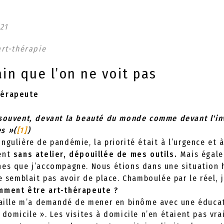
21
art-thérapie
ain que l’on ne voit pas
hérapeute
souvent, devant la beauté du monde comme devant l'inv
s »(
[1]
)
ngulière de pandémie, la priorité était à l’urgence et à
ment
sans atelier, dépouillée de mes outils.
Mais égale
nes que j’accompagne. Nous étions dans une situation
ne semblait pas avoir de place. Chamboulée par le réel,
mment être art-thérapeute ?
availle m’a demandé de mener en binôme avec une éduca
 domicile ». Les visites à domicile n’en étaient pas vr