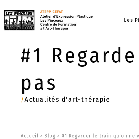
Les P
#1 Regarder
pas
/
Actualités d'art-thérapie
Accueil
>
Blog
>
#1 Regarder le train qu'on ne 