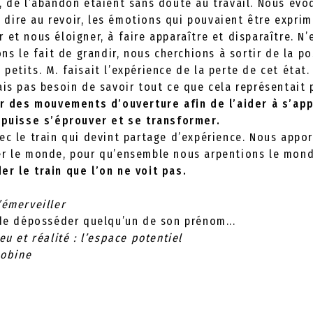
, de l’abandon étaient sans doute au travail. Nous évo
 se dire au revoir, les émotions qui pouvaient être expr
 et nous éloigner, à faire apparaître et disparaître. N’
ons le fait de grandir, nous cherchions à sortir de la p
petits. M. faisait l’expérience de la perte de cet état
ais pas besoin de savoir tout ce que cela représentait 
r des mouvements d’ouverture afin de l’aider à s’app
a puisse s’éprouver et se transformer.
ec le train qui devint partage d’expérience. Nous appo
er le monde, pour qu’ensemble nous arpentions le mon
er le train que l’on ne voit pas.
’émerveiller
 de déposséder quelqu’un de son prénom...
Jeu et réalité : l’espace potentiel
bobine