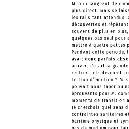
M. ou changeant de chemi
plus direct, mais se lais
les rails tant attendus.
découvertes et répétant 
souvent de plus en plus,
quelques pas seul pour a
mettre à quatre pattes 
Pendant cette période, l
avait donc parfois abse
arriver, c’était la grand
rentrer, cela devenait c
Le trop d’émotion ? M. s
pouvait nous taper ou n
éprouvants pour M. comm
moments de transition 
Je cherchais quel sens 
contraintes sanitaires 
barrière physique et sym
pas de medium pour faire