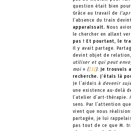
question était bien pour
Grâce au travail de
l’ap
l’absence du train devin
apparaissait.
Nous avion
le chercher en allant ve
pas ! Et pourtant, le t
Il y avait partage. Part
devint objet de relation
utiliser et qui peut env
moi
»
(
[3]
)
.
Je trouvais 
recherche. J’étais là p
Je l’aidais à
devenir suj
une existence au-delà d
l’atelier d’art-thérapie.
sens. Par l’attention que
vient que nous réalisio
partagée, je lui rappelai
pas tout de ce que M. tr