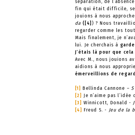
séparation, de l’absence
fin qui était difficile,
jouions à nous approcher
da
([4]
) ? Nous travailli
regarder comme les tout 
Mais finalement, je n’av
lui. Je cherchais à
garde
J’étais là pour que cel
Avec M., nous jouions av
aidions à nous appropri
émerveillions de regard
[1]
Bellinda Cannone
– S
[2]
Je n’aime pas l’idée
[3]
Winnicott, Donald -
[4]
Freud S. -
Jeu de la 