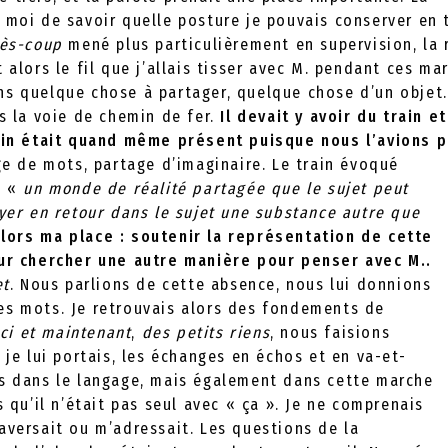
 moi de savoir quelle posture je pouvais conserver en 
rès-coup
mené plus particulièrement en supervision, la 
t alors le fil que j’allais tisser avec M. pendant ces ma
s quelque chose à partager, quelque chose d’un objet. 
rs la voie de chemin de fer.
Il devait y avoir du train et
rain était quand même présent puisque nous l’avions
age de mots, partage d’imaginaire. Le train évoqué
, «
un monde de réalité partagée que le sujet peut
oyer en retour dans le sujet une substance autre que
alors ma place : soutenir la représentation de cette
our chercher une autre manière pour penser avec M..
et
. Nous parlions de cette absence, nous lui donnions
es mots. Je retrouvais alors des fondements de
Ici et maintenant
,
des petits riens
, nous faisions
 je lui portais, les échanges en échos et en va-et-
ns dans le langage, mais également dans cette marche
s qu’il n’était pas seul avec « ça ». Je ne comprenais
aversait ou m’adressait. Les questions de la